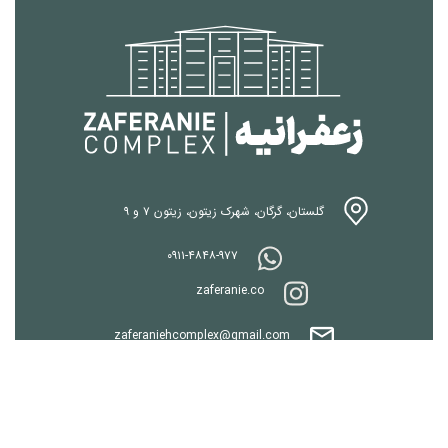
گلستان، گرگان، شهرک زیتون، زیتون ۷ و ۹
۰۹۱۱-۴۸۴۸-۹۷۷
zaferanie.co
zaferaniehcomplex@gmail.com
Zaferanieh - 2022 Ⓒ Copyright
کلیه حقوق این سایت متعلق به زعفرانیه می باشد.